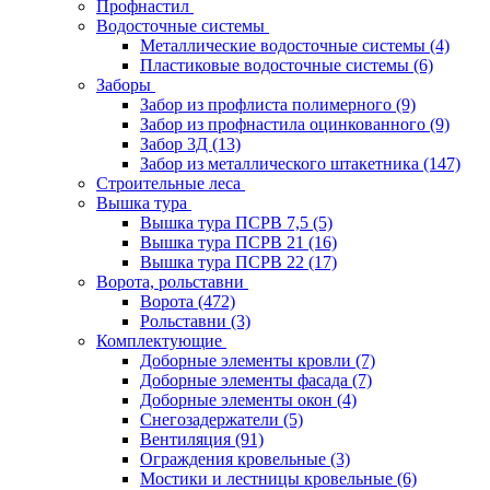
Профнастил
Водосточные системы
Металлические водосточные системы
(4)
Пластиковые водосточные системы
(6)
Заборы
Забор из профлиста полимерного
(9)
Забор из профнастила оцинкованного
(9)
Забор 3Д
(13)
Забор из металлического штакетника
(147)
Строительные леса
Вышка тура
Вышка тура ПСРВ 7,5
(5)
Вышка тура ПСРВ 21
(16)
Вышка тура ПСРВ 22
(17)
Ворота, рольставни
Ворота
(472)
Рольставни
(3)
Комплектующие
Доборные элементы кровли
(7)
Доборные элементы фасада
(7)
Доборные элементы окон
(4)
Снегозадержатели
(5)
Вентиляция
(91)
Ограждения кровельные
(3)
Мостики и лестницы кровельные
(6)