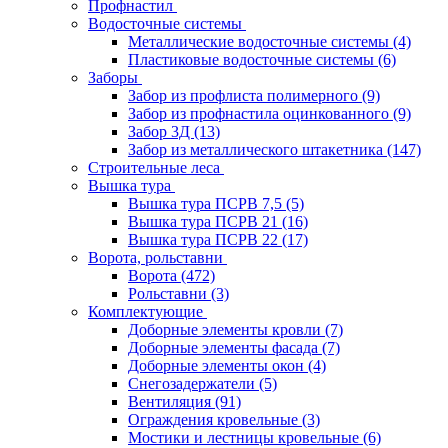
Профнастил
Водосточные системы
Металлические водосточные системы
(4)
Пластиковые водосточные системы
(6)
Заборы
Забор из профлиста полимерного
(9)
Забор из профнастила оцинкованного
(9)
Забор 3Д
(13)
Забор из металлического штакетника
(147)
Строительные леса
Вышка тура
Вышка тура ПСРВ 7,5
(5)
Вышка тура ПСРВ 21
(16)
Вышка тура ПСРВ 22
(17)
Ворота, рольставни
Ворота
(472)
Рольставни
(3)
Комплектующие
Доборные элементы кровли
(7)
Доборные элементы фасада
(7)
Доборные элементы окон
(4)
Снегозадержатели
(5)
Вентиляция
(91)
Ограждения кровельные
(3)
Мостики и лестницы кровельные
(6)