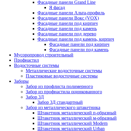
Фасадные панели Grand Line
Я фасад
Фасадные панели Альта-профиль
Фасадные панели Вокс (VOX)
Фасадные панели под кирпич
Фасадные панели под камень
Фасадные панели под дерево
Фасадные панели под камень, кирпич
Фасадные панели под кирпич
Фасадные панели под камень
Мусоропровод строительный
Профнастил
Водосточные системы
Металлические водосточные системы
Пластиковые водосточные системы
Заборы
Забор из профлиста полимерного
Забор из профнастила оцинкованного
Забор 3Д
Забор 3Д стандартный
Забор из металлического штакетника
Штакетник металлический п-образный
Штакетник металлический м-образный
Штакетник металлический Мodern
Штакетник металлический Urban