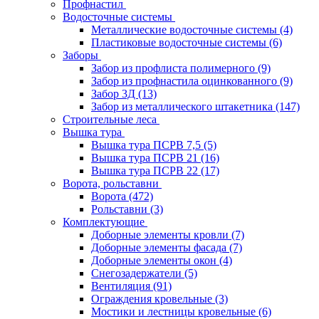
Профнастил
Водосточные системы
Металлические водосточные системы
(4)
Пластиковые водосточные системы
(6)
Заборы
Забор из профлиста полимерного
(9)
Забор из профнастила оцинкованного
(9)
Забор 3Д
(13)
Забор из металлического штакетника
(147)
Строительные леса
Вышка тура
Вышка тура ПСРВ 7,5
(5)
Вышка тура ПСРВ 21
(16)
Вышка тура ПСРВ 22
(17)
Ворота, рольставни
Ворота
(472)
Рольставни
(3)
Комплектующие
Доборные элементы кровли
(7)
Доборные элементы фасада
(7)
Доборные элементы окон
(4)
Снегозадержатели
(5)
Вентиляция
(91)
Ограждения кровельные
(3)
Мостики и лестницы кровельные
(6)