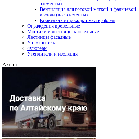
элементы)
Вентиляция для готовой мягкой и фальцевой
кровли (все элементы)
Кровельные проходки мастер флеш
Ограждения кровельные
Мостики и лестницы кровельные
Лестницы фасадные
Уплотнитель
Флюгеры
Утеплители и изоляция
Акции