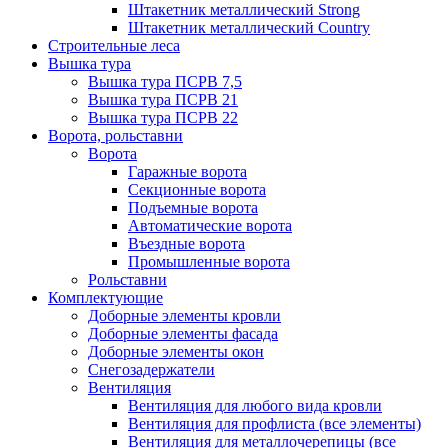
Штакетник металлический Strong
Штакетник металлический Country
Строительные леса
Вышка тура
Вышка тура ПСРВ 7,5
Вышка тура ПСРВ 21
Вышка тура ПСРВ 22
Ворота, рольставни
Ворота
Гаражные ворота
Секционные ворота
Подъемные ворота
Автоматические ворота
Въездные ворота
Промышленные ворота
Рольставни
Комплектующие
Доборные элементы кровли
Доборные элементы фасада
Доборные элементы окон
Снегозадержатели
Вентиляция
Вентиляция для любого вида кровли
Вентиляция для профлиста (все элементы)
Вентиляция для металлочерепицы (все