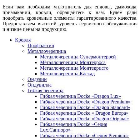
Если вам необходим уплотнитель для ендовы, дымохода,
примыканий, кровли, обращайтесь к нам. Будем рады
подобрать кровельные элементы гарантированного качества.
Предоставляем высокий уровень сервисного обслуживания
и низкие цены на продукцию.
Кровля
Профнастил
Металлочерепица
Металлочерепица Супермонтеррей
Металлочерепица Монтерроса
Металлочерепица Монтекристо
Металлочерепица Каскад
Ондулин
Ондувилла
Гибкая черепица
Гибкая черепица Docke «Dragon Lux»
Гибкая черепица Docke «Dragon Premium»
Гибкая черепица Docke «Dragon Standard»
Гибкая черепица Docke « Dragon Europa»
Гибкая черепица Docke «Dragon Original»
Гибкая черепица Docke «Серия
Lux,Саппоро»
Гибкая черепица Docke «Серия Premium»