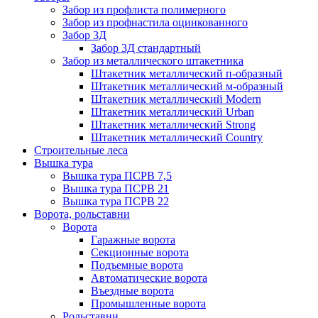
Забор из профлиста полимерного
Забор из профнастила оцинкованного
Забор 3Д
Забор 3Д стандартный
Забор из металлического штакетника
Штакетник металлический п-образный
Штакетник металлический м-образный
Штакетник металлический Мodern
Штакетник металлический Urban
Штакетник металлический Strong
Штакетник металлический Country
Строительные леса
Вышка тура
Вышка тура ПСРВ 7,5
Вышка тура ПСРВ 21
Вышка тура ПСРВ 22
Ворота, рольставни
Ворота
Гаражные ворота
Секционные ворота
Подъемные ворота
Автоматические ворота
Въездные ворота
Промышленные ворота
Рольставни