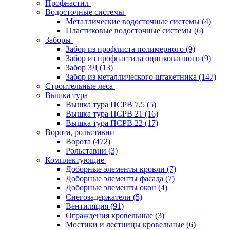
Профнастил
Водосточные системы
Металлические водосточные системы
(4)
Пластиковые водосточные системы
(6)
Заборы
Забор из профлиста полимерного
(9)
Забор из профнастила оцинкованного
(9)
Забор 3Д
(13)
Забор из металлического штакетника
(147)
Строительные леса
Вышка тура
Вышка тура ПСРВ 7,5
(5)
Вышка тура ПСРВ 21
(16)
Вышка тура ПСРВ 22
(17)
Ворота, рольставни
Ворота
(472)
Рольставни
(3)
Комплектующие
Доборные элементы кровли
(7)
Доборные элементы фасада
(7)
Доборные элементы окон
(4)
Снегозадержатели
(5)
Вентиляция
(91)
Ограждения кровельные
(3)
Мостики и лестницы кровельные
(6)