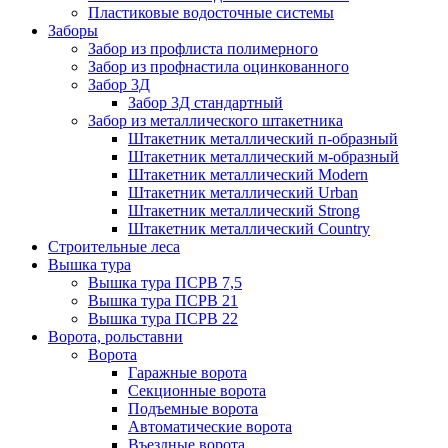
Пластиковые водосточные системы
Заборы
Забор из профлиста полимерного
Забор из профнастила оцинкованного
Забор 3Д
Забор 3Д стандартный
Забор из металлического штакетника
Штакетник металлический п-образный
Штакетник металлический м-образный
Штакетник металлический Мodern
Штакетник металлический Urban
Штакетник металлический Strong
Штакетник металлический Country
Строительные леса
Вышка тура
Вышка тура ПСРВ 7,5
Вышка тура ПСРВ 21
Вышка тура ПСРВ 22
Ворота, рольставни
Ворота
Гаражные ворота
Секционные ворота
Подъемные ворота
Автоматические ворота
Въездные ворота