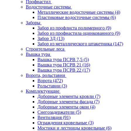
Профнастил
Водосточные системы
Металлические водосточные системы
(4)
Пластиковые водосточные системы
(6)
Заборы
Забор из профлиста полимерного
(9)
Забор из профнастила оцинкованного
(9)
Забор 3Д
(13)
Забор из металлического штакетника
(147)
Строительные леса
Вышка тура
Вышка тура ПСРВ 7,5
(5)
Вышка тура ПСРВ 21
(16)
Вышка тура ПСРВ 22
(17)
Ворота, рольставни
Ворота
(472)
Рольставни
(3)
Комплектующие
Доборные элементы кровли
(7)
Доборные элементы фасада
(7)
Доборные элементы окон
(4)
Снегозадержатели
(5)
Вентиляция
(91)
Ограждения кровельные
(3)
Мостики и лестницы кровельные
(6)