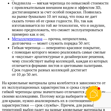
Ондувилла — мягкая черепица по невысокой стоимости
с привлекательным внешним видом и эффектом 3D,
достигающимся за счет особой покраски. Появилась
на рынке буквально 10 лет назад, что пока не дает
сказать точно об ее сроки годности. Но, так как
изготавливается по той же технологии, что и ондулин,
можно предположить, что сможет эксплуатироваться
примерно как и он;
Металлочерепица
— прочна, неприхотлива,
долговечна — может служить порядка 50 лет;
Гибкая черепица — невероятно красивое покрытие,
с помощью которого можно реализовать самые смелые
и «вкусные» архитектурные и дизайнерские решения,
чему способствует выбор коллекций, каждая из которых
отличается формами листов и цветовыми палитрами.
Срок годности разных коллекций достигает
от 10 до 50 лет.
На кровельные материалы цена колеблется в зависимости от
их эксплуатационных характеристик и срока службы. У
гибкой черепицы цены значительно отличаются даже между
своими коллекциями. Поэтому когда выбираете материалы
для крыши, нужно анализировать их в соотношении «цена —
характеристики — срок службы». Причем, для разных
территорий выбор падет на разные кровельные материалы в