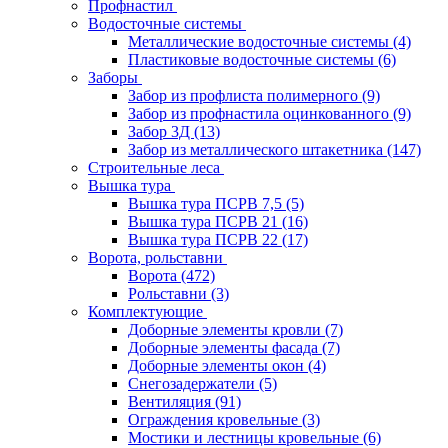
Профнастил
Водосточные системы
Металлические водосточные системы
(4)
Пластиковые водосточные системы
(6)
Заборы
Забор из профлиста полимерного
(9)
Забор из профнастила оцинкованного
(9)
Забор 3Д
(13)
Забор из металлического штакетника
(147)
Строительные леса
Вышка тура
Вышка тура ПСРВ 7,5
(5)
Вышка тура ПСРВ 21
(16)
Вышка тура ПСРВ 22
(17)
Ворота, рольставни
Ворота
(472)
Рольставни
(3)
Комплектующие
Доборные элементы кровли
(7)
Доборные элементы фасада
(7)
Доборные элементы окон
(4)
Снегозадержатели
(5)
Вентиляция
(91)
Ограждения кровельные
(3)
Мостики и лестницы кровельные
(6)