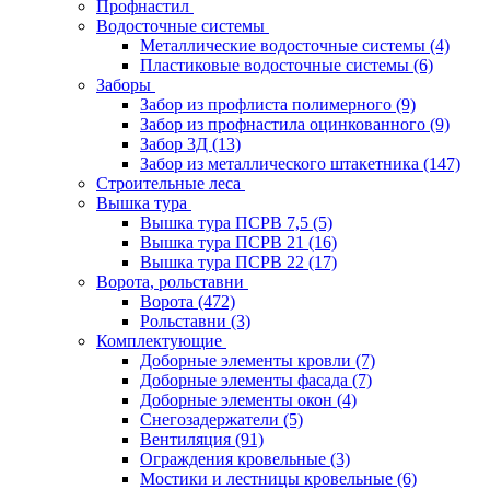
Профнастил
Водосточные системы
Металлические водосточные системы
(4)
Пластиковые водосточные системы
(6)
Заборы
Забор из профлиста полимерного
(9)
Забор из профнастила оцинкованного
(9)
Забор 3Д
(13)
Забор из металлического штакетника
(147)
Строительные леса
Вышка тура
Вышка тура ПСРВ 7,5
(5)
Вышка тура ПСРВ 21
(16)
Вышка тура ПСРВ 22
(17)
Ворота, рольставни
Ворота
(472)
Рольставни
(3)
Комплектующие
Доборные элементы кровли
(7)
Доборные элементы фасада
(7)
Доборные элементы окон
(4)
Снегозадержатели
(5)
Вентиляция
(91)
Ограждения кровельные
(3)
Мостики и лестницы кровельные
(6)