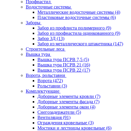
Профнастил
Водосточные системы
Металлические водосточные системы
(4)
Пластиковые водосточные системы
(6)
Заборы
Забор из профлиста полимерного
(9)
Забор из профнастила оцинкованного
(9)
Забор 3Д
(13)
Забор из металлического штакетника
(147)
Строительные леса
Вышка тура
Вышка тура ПСРВ 7,5
(5)
Вышка тура ПСРВ 21
(16)
Вышка тура ПСРВ 22
(17)
Ворота, рольставни
Ворота
(472)
Рольставни
(3)
Комплектующие
Доборные элементы кровли
(7)
Доборные элементы фасада
(7)
Доборные элементы окон
(4)
Снегозадержатели
(5)
Вентиляция
(91)
Ограждения кровельные
(3)
Мостики и лестницы кровельные
(6)