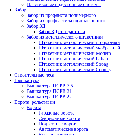
Пластиковые водосточные системы
Заборы
Забор из профлиста полимерного
Забор из профнастила оцинкованного
Забор 3Д
Забор 3Д стандартный
Забор из металлического штакетника
Штакетник металлический п-образный
Штакетник металлический м-образный
Штакетник металлический Мodern
Штакетник металлический Urban
Штакетник металлический Strong
Штакетник металлический Country
Строительные леса
Вышка тура
Вышка тура ПСРВ 7,5
Вышка тура ПСРВ 21
Вышка тура ПСРВ 22
Ворота, рольставни
Ворота
Гаражные ворота
Секционные ворота
Подъемные ворота
Автоматические ворота
Въездные ворота