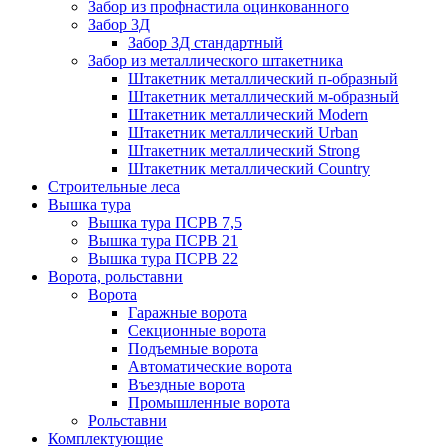
Забор из профнастила оцинкованного
Забор 3Д
Забор 3Д стандартный
Забор из металлического штакетника
Штакетник металлический п-образный
Штакетник металлический м-образный
Штакетник металлический Мodern
Штакетник металлический Urban
Штакетник металлический Strong
Штакетник металлический Country
Строительные леса
Вышка тура
Вышка тура ПСРВ 7,5
Вышка тура ПСРВ 21
Вышка тура ПСРВ 22
Ворота, рольставни
Ворота
Гаражные ворота
Секционные ворота
Подъемные ворота
Автоматические ворота
Въездные ворота
Промышленные ворота
Рольставни
Комплектующие