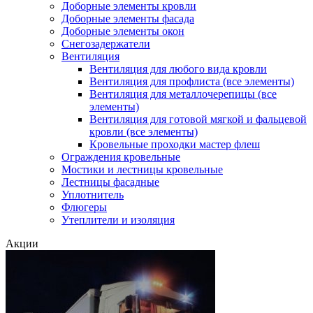
Доборные элементы кровли
Доборные элементы фасада
Доборные элементы окон
Снегозадержатели
Вентиляция
Вентиляция для любого вида кровли
Вентиляция для профлиста (все элементы)
Вентиляция для металлочерепицы (все
элементы)
Вентиляция для готовой мягкой и фальцевой
кровли (все элементы)
Кровельные проходки мастер флеш
Ограждения кровельные
Мостики и лестницы кровельные
Лестницы фасадные
Уплотнитель
Флюгеры
Утеплители и изоляция
Акции