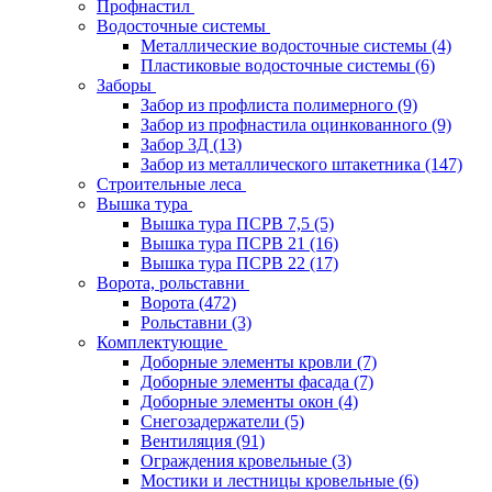
Профнастил
Водосточные системы
Металлические водосточные системы
(4)
Пластиковые водосточные системы
(6)
Заборы
Забор из профлиста полимерного
(9)
Забор из профнастила оцинкованного
(9)
Забор 3Д
(13)
Забор из металлического штакетника
(147)
Строительные леса
Вышка тура
Вышка тура ПСРВ 7,5
(5)
Вышка тура ПСРВ 21
(16)
Вышка тура ПСРВ 22
(17)
Ворота, рольставни
Ворота
(472)
Рольставни
(3)
Комплектующие
Доборные элементы кровли
(7)
Доборные элементы фасада
(7)
Доборные элементы окон
(4)
Снегозадержатели
(5)
Вентиляция
(91)
Ограждения кровельные
(3)
Мостики и лестницы кровельные
(6)