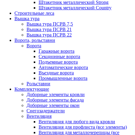
Штакетник металлический Strong
Штакетник металлический Country
Строительные леса
Вышка тура
Вышка тура ПСРВ 7,5
Вышка тура ПСРВ 21
Вышка тура ПСРВ 22
Ворота, рольставни
Ворота
Гаражные ворота
Секционные ворота
Подъемные ворота
Автоматические ворота
Въездные ворота
Промышленные ворота
Рольставни
Комплектующие
Доборные элементы кровли
Доборные элементы фасада
Доборные элементы окон
Снегозадержатели
Вентиляция
Вентиляция для любого вида кровли
Вентиляция для профлиста (все элементы)
Вентиляция для металлочерепицы (все