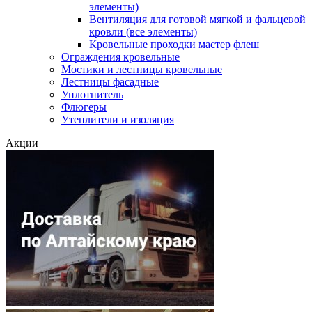
элементы)
Вентиляция для готовой мягкой и фальцевой
кровли (все элементы)
Кровельные проходки мастер флеш
Ограждения кровельные
Мостики и лестницы кровельные
Лестницы фасадные
Уплотнитель
Флюгеры
Утеплители и изоляция
Акции