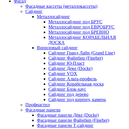
Фасад
Фасадные кассеты (металлокассеты)
Сайдинг
Металлосайдинг
Металлосайдинг под БРУС
Металлосайдинг под ЕВРОБРУС
Металлосайдинг под БРЕВНО
Металлосайдинг КОРАБЕЛЬНАЯ
ДОСКА
Виниловый сайдинг
Сайдинг Гранд Лайн (Grand Line)
Сайдинг Файнбир (Fineber)
Сайдинг Ю-Пласт
Сайдинг Деке (Docke)
Сайдинг VOX
Сайдинг Альта-профиль
Сайдинг Корабельная доска
Сайдинг Блок-хаус
Сайдинг под дерево
Сайдинг под кирпич, камень
Профнастил
Фасадные панели
Фасадные панели Дёке (Docke)
Фасадные панели Файнбир (Fineber)
Фасадные панели Т-сайдинг