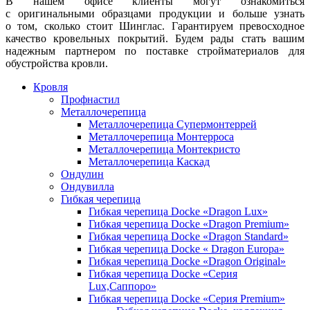
В нашем офисе клиенты могут ознакомиться
с оригинальными образцами продукции и больше узнать
о том, сколько стоит Шинглас. Гарантируем превосходное
качество кровельных покрытий. Будем рады стать вашим
надежным партнером по поставке стройматериалов для
обустройства кровли.
Кровля
Профнастил
Металлочерепица
Металлочерепица Супермонтеррей
Металлочерепица Монтерроса
Металлочерепица Монтекристо
Металлочерепица Каскад
Ондулин
Ондувилла
Гибкая черепица
Гибкая черепица Docke «Dragon Lux»
Гибкая черепица Docke «Dragon Premium»
Гибкая черепица Docke «Dragon Standard»
Гибкая черепица Docke « Dragon Europa»
Гибкая черепица Docke «Dragon Original»
Гибкая черепица Docke «Серия
Lux,Саппоро»
Гибкая черепица Docke «Серия Premium»