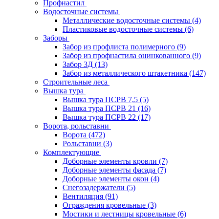
Профнастил
Водосточные системы
Металлические водосточные системы
(4)
Пластиковые водосточные системы
(6)
Заборы
Забор из профлиста полимерного
(9)
Забор из профнастила оцинкованного
(9)
Забор 3Д
(13)
Забор из металлического штакетника
(147)
Строительные леса
Вышка тура
Вышка тура ПСРВ 7,5
(5)
Вышка тура ПСРВ 21
(16)
Вышка тура ПСРВ 22
(17)
Ворота, рольставни
Ворота
(472)
Рольставни
(3)
Комплектующие
Доборные элементы кровли
(7)
Доборные элементы фасада
(7)
Доборные элементы окон
(4)
Снегозадержатели
(5)
Вентиляция
(91)
Ограждения кровельные
(3)
Мостики и лестницы кровельные
(6)