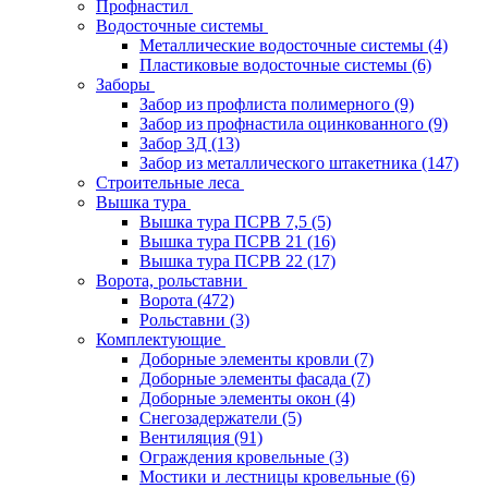
Профнастил
Водосточные системы
Металлические водосточные системы
(4)
Пластиковые водосточные системы
(6)
Заборы
Забор из профлиста полимерного
(9)
Забор из профнастила оцинкованного
(9)
Забор 3Д
(13)
Забор из металлического штакетника
(147)
Строительные леса
Вышка тура
Вышка тура ПСРВ 7,5
(5)
Вышка тура ПСРВ 21
(16)
Вышка тура ПСРВ 22
(17)
Ворота, рольставни
Ворота
(472)
Рольставни
(3)
Комплектующие
Доборные элементы кровли
(7)
Доборные элементы фасада
(7)
Доборные элементы окон
(4)
Снегозадержатели
(5)
Вентиляция
(91)
Ограждения кровельные
(3)
Мостики и лестницы кровельные
(6)