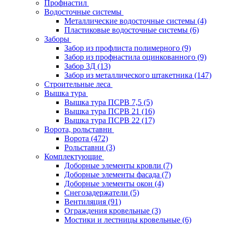
Профнастил
Водосточные системы
Металлические водосточные системы
(4)
Пластиковые водосточные системы
(6)
Заборы
Забор из профлиста полимерного
(9)
Забор из профнастила оцинкованного
(9)
Забор 3Д
(13)
Забор из металлического штакетника
(147)
Строительные леса
Вышка тура
Вышка тура ПСРВ 7,5
(5)
Вышка тура ПСРВ 21
(16)
Вышка тура ПСРВ 22
(17)
Ворота, рольставни
Ворота
(472)
Рольставни
(3)
Комплектующие
Доборные элементы кровли
(7)
Доборные элементы фасада
(7)
Доборные элементы окон
(4)
Снегозадержатели
(5)
Вентиляция
(91)
Ограждения кровельные
(3)
Мостики и лестницы кровельные
(6)