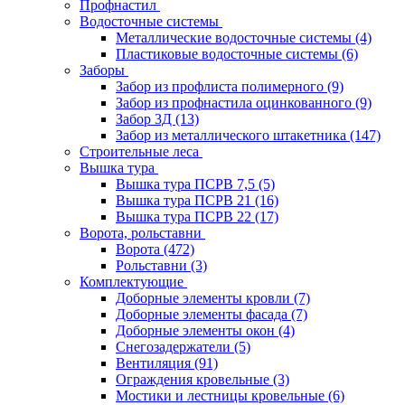
Профнастил
Водосточные системы
Металлические водосточные системы
(4)
Пластиковые водосточные системы
(6)
Заборы
Забор из профлиста полимерного
(9)
Забор из профнастила оцинкованного
(9)
Забор 3Д
(13)
Забор из металлического штакетника
(147)
Строительные леса
Вышка тура
Вышка тура ПСРВ 7,5
(5)
Вышка тура ПСРВ 21
(16)
Вышка тура ПСРВ 22
(17)
Ворота, рольставни
Ворота
(472)
Рольставни
(3)
Комплектующие
Доборные элементы кровли
(7)
Доборные элементы фасада
(7)
Доборные элементы окон
(4)
Снегозадержатели
(5)
Вентиляция
(91)
Ограждения кровельные
(3)
Мостики и лестницы кровельные
(6)