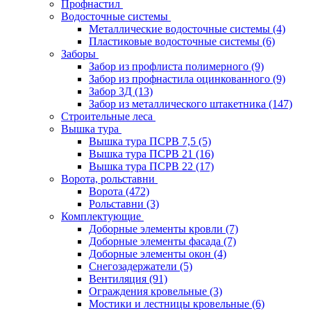
Профнастил
Водосточные системы
Металлические водосточные системы
(4)
Пластиковые водосточные системы
(6)
Заборы
Забор из профлиста полимерного
(9)
Забор из профнастила оцинкованного
(9)
Забор 3Д
(13)
Забор из металлического штакетника
(147)
Строительные леса
Вышка тура
Вышка тура ПСРВ 7,5
(5)
Вышка тура ПСРВ 21
(16)
Вышка тура ПСРВ 22
(17)
Ворота, рольставни
Ворота
(472)
Рольставни
(3)
Комплектующие
Доборные элементы кровли
(7)
Доборные элементы фасада
(7)
Доборные элементы окон
(4)
Снегозадержатели
(5)
Вентиляция
(91)
Ограждения кровельные
(3)
Мостики и лестницы кровельные
(6)