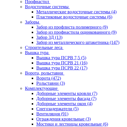
Профнастил
Водосточные системы
Металлические водосточные системы
(4)
Пластиковые водосточные системы
(6)
Заборы
Забор из профлиста полимерного
(9)
Забор из профнастила оцинкованного
(9)
Забор 3Д
(13)
Забор из металлического штакетника
(147)
Строительные леса
Вышка тура
Вышка тура ПСРВ 7,5
(5)
Вышка тура ПСРВ 21
(16)
Вышка тура ПСРВ 22
(17)
Ворота, рольставни
Ворота
(472)
Рольставни
(3)
Комплектующие
Доборные элементы кровли
(7)
Доборные элементы фасада
(7)
Доборные элементы окон
(4)
Снегозадержатели
(5)
Вентиляция
(91)
Ограждения кровельные
(3)
Мостики и лестницы кровельные
(6)