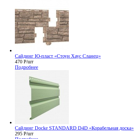
Сайдинг Ю-пласт «Стоун Хаус Сланец»
470
Р
/шт
Подробнее
Сайдинг Docke STANDARD D4D «Корабельная доска»
295
Р
/шт