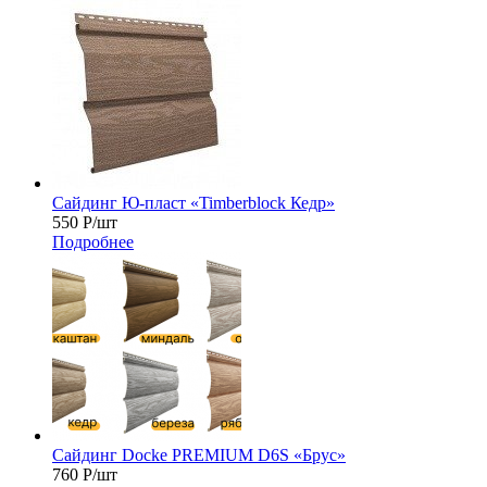
Сайдинг Ю-пласт «Timberblock Кедр»
550
Р
/шт
Подробнее
Сайдинг Docke PREMIUM D6S «Брус»
760
Р
/шт