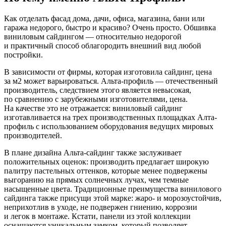
Как отделать фасад дома, дачи, офиса, магазина, бани или
гаража недорого, быстро и красиво? Очень просто. Обшивка
виниловым сайдингом — относительно недорогой
и практичный способ облагородить внешний вид любой
постройки.
В зависимости от фирмы, которая изготовила сайдинг, цена
за м2 может варьироваться. Альта-профиль — отечественный
производитель, следствием этого является невысокая,
по сравнению с зарубежными изготовителями, цена.
На качестве это не отражается: виниловый сайдинг
изготавливается на трех производственных площадках Алта-
профиль с использованием оборудования ведущих мировых
производителей.
В плане дизайна Альта-сайдинг также заслуживает
положительных оценок: производить предлагает широкую
палитру пастельных оттенков, которые менее подвержены
выгоранию на прямых солнечных лучах, чем темные
насыщенные цвета. Традиционные преимущества винилового
сайдинга также присущи этой марке: жаро- и морозоустойчив,
неприхотлив в уходе, не подвержен гниению, коррозии
и легок в монтаже. Кстати, панели из этой коллекции
оснащаются уникальным замком, который позволяет