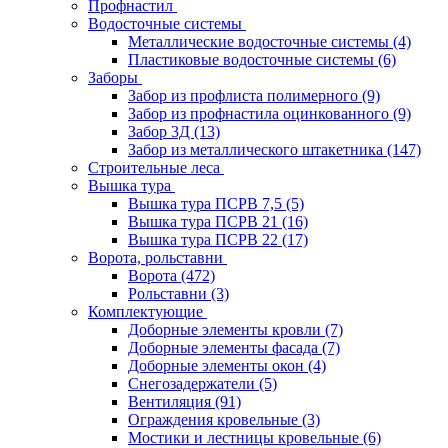
Профнастил
Водосточные системы
Металлические водосточные системы
(4)
Пластиковые водосточные системы
(6)
Заборы
Забор из профлиста полимерного
(9)
Забор из профнастила оцинкованного
(9)
Забор 3Д
(13)
Забор из металлического штакетника
(147)
Строительные леса
Вышка тура
Вышка тура ПСРВ 7,5
(5)
Вышка тура ПСРВ 21
(16)
Вышка тура ПСРВ 22
(17)
Ворота, рольставни
Ворота
(472)
Рольставни
(3)
Комплектующие
Доборные элементы кровли
(7)
Доборные элементы фасада
(7)
Доборные элементы окон
(4)
Снегозадержатели
(5)
Вентиляция
(91)
Ограждения кровельные
(3)
Мостики и лестницы кровельные
(6)