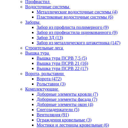
Профнастил
Водосточные системы
Металлические водосточные системы
(4)
Пластиковые водосточные системы
(6)
Заборы
Забор из профлиста полимерного
(9)
Забор из профнастила оцинкованного
(9)
Забор 3Д
(13)
Забор из металлического штакетника
(147)
Строительные леса
Вышка тура
Вышка тура ПСРВ 7,5
(5)
Вышка тура ПСРВ 21
(16)
Вышка тура ПСРВ 22
(17)
Ворота, рольставни
Ворота
(472)
Рольставни
(3)
Комплектующие
Доборные элементы кровли
(7)
Доборные элементы фасада
(7)
Доборные элементы окон
(4)
Снегозадержатели
(5)
Вентиляция
(91)
Ограждения кровельные
(3)
Мостики и лестницы кровельные
(6)