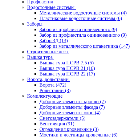
Профнастил
Водосточные системы
Металлические водосточные системы
(4)
Пластиковые водосточные системы
(6)
Заборы
Забор из профлиста полимерного
(9)
Забор из профнастила оцинкованного
(9)
Забор 3Д
(13)
Забор из металлического штакетника
(147)
Строительные леса
Вышка тура
Вышка тура ПСРВ 7,5
(5)
Вышка тура ПСРВ 21
(16)
Вышка тура ПСРВ 22
(17)
Ворота, рольставни
Ворота
(472)
Рольставни
(3)
Комплектующие
Доборные элементы кровли
(7)
Доборные элементы фасада
(7)
Доборные элементы окон
(4)
Снегозадержатели
(5)
Вентиляция
(91)
Ограждения кровельные
(3)
Мостики и лестницы кровельные
(6)