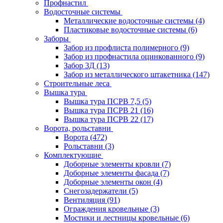
Профнастил
Водосточные системы
Металлические водосточные системы
(4)
Пластиковые водосточные системы
(6)
Заборы
Забор из профлиста полимерного
(9)
Забор из профнастила оцинкованного
(9)
Забор 3Д
(13)
Забор из металлического штакетника
(147)
Строительные леса
Вышка тура
Вышка тура ПСРВ 7,5
(5)
Вышка тура ПСРВ 21
(16)
Вышка тура ПСРВ 22
(17)
Ворота, рольставни
Ворота
(472)
Рольставни
(3)
Комплектующие
Доборные элементы кровли
(7)
Доборные элементы фасада
(7)
Доборные элементы окон
(4)
Снегозадержатели
(5)
Вентиляция
(91)
Ограждения кровельные
(3)
Мостики и лестницы кровельные
(6)