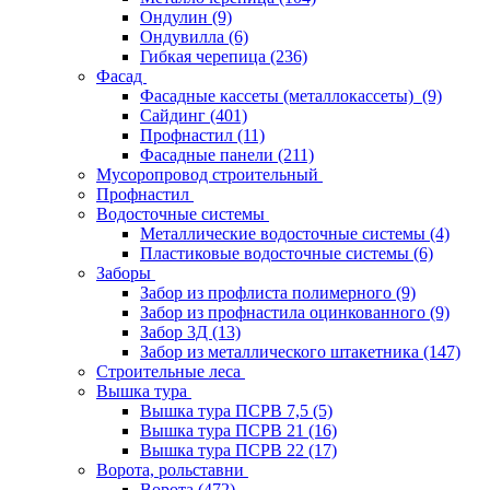
Ондулин
(9)
Ондувилла
(6)
Гибкая черепица
(236)
Фасад
Фасадные кассеты (металлокассеты)
(9)
Сайдинг
(401)
Профнастил
(11)
Фасадные панели
(211)
Мусоропровод строительный
Профнастил
Водосточные системы
Металлические водосточные системы
(4)
Пластиковые водосточные системы
(6)
Заборы
Забор из профлиста полимерного
(9)
Забор из профнастила оцинкованного
(9)
Забор 3Д
(13)
Забор из металлического штакетника
(147)
Строительные леса
Вышка тура
Вышка тура ПСРВ 7,5
(5)
Вышка тура ПСРВ 21
(16)
Вышка тура ПСРВ 22
(17)
Ворота, рольставни
Ворота
(472)