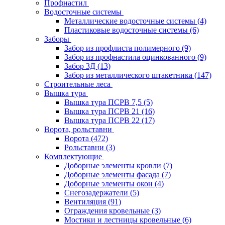
Профнастил
Водосточные системы
Металлические водосточные системы
(4)
Пластиковые водосточные системы
(6)
Заборы
Забор из профлиста полимерного
(9)
Забор из профнастила оцинкованного
(9)
Забор 3Д
(13)
Забор из металлического штакетника
(147)
Строительные леса
Вышка тура
Вышка тура ПСРВ 7,5
(5)
Вышка тура ПСРВ 21
(16)
Вышка тура ПСРВ 22
(17)
Ворота, рольставни
Ворота
(472)
Рольставни
(3)
Комплектующие
Доборные элементы кровли
(7)
Доборные элементы фасада
(7)
Доборные элементы окон
(4)
Снегозадержатели
(5)
Вентиляция
(91)
Ограждения кровельные
(3)
Мостики и лестницы кровельные
(6)