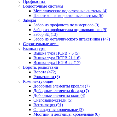
Профнастил
Водосточные системы
Металлические водосточные системы
(4)
Пластиковые водосточные системы
(6)
Заборы
Забор из профлиста полимерного
(9)
Забор из профнастила оцинкованного
(9)
Забор 3Д
(13)
Забор из металлического штакетника
(147)
Строительные леса
Вышка тура
Вышка тура ПСРВ 7,5
(5)
Вышка тура ПСРВ 21
(16)
Вышка тура ПСРВ 22
(17)
Ворота, рольставни
Ворота
(472)
Рольставни
(3)
Комплектующие
Доборные элементы кровли
(7)
Доборные элементы фасада
(7)
Доборные элементы окон
(4)
Снегозадержатели
(5)
Вентиляция
(91)
Ограждения кровельные
(3)
Мостики и лестницы кровельные
(6)