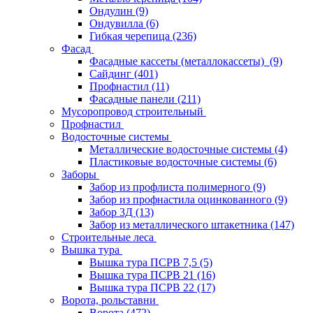
Ондулин
(9)
Ондувилла
(6)
Гибкая черепица
(236)
Фасад
Фасадные кассеты (металлокассеты)
(9)
Сайдинг
(401)
Профнастил
(11)
Фасадные панели
(211)
Мусоропровод строительный
Профнастил
Водосточные системы
Металлические водосточные системы
(4)
Пластиковые водосточные системы
(6)
Заборы
Забор из профлиста полимерного
(9)
Забор из профнастила оцинкованного
(9)
Забор 3Д
(13)
Забор из металлического штакетника
(147)
Строительные леса
Вышка тура
Вышка тура ПСРВ 7,5
(5)
Вышка тура ПСРВ 21
(16)
Вышка тура ПСРВ 22
(17)
Ворота, рольставни
Ворота
(472)