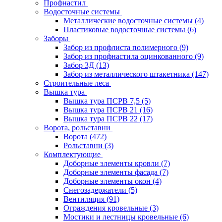
Профнастил
Водосточные системы
Металлические водосточные системы
(4)
Пластиковые водосточные системы
(6)
Заборы
Забор из профлиста полимерного
(9)
Забор из профнастила оцинкованного
(9)
Забор 3Д
(13)
Забор из металлического штакетника
(147)
Строительные леса
Вышка тура
Вышка тура ПСРВ 7,5
(5)
Вышка тура ПСРВ 21
(16)
Вышка тура ПСРВ 22
(17)
Ворота, рольставни
Ворота
(472)
Рольставни
(3)
Комплектующие
Доборные элементы кровли
(7)
Доборные элементы фасада
(7)
Доборные элементы окон
(4)
Снегозадержатели
(5)
Вентиляция
(91)
Ограждения кровельные
(3)
Мостики и лестницы кровельные
(6)