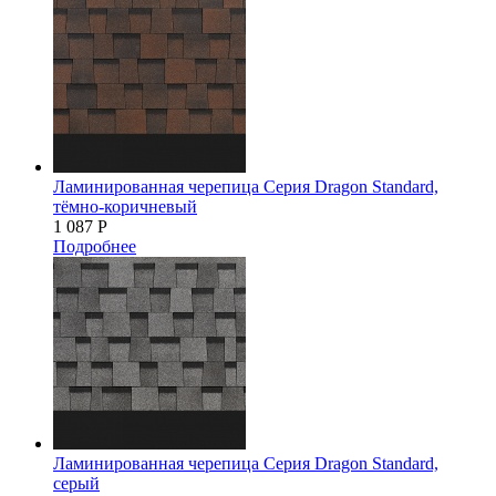
Ламинированная черепица Серия Dragon Standard,
тёмно-коричневый
1 087
Р
Подробнее
Ламинированная черепица Серия Dragon Standard,
серый