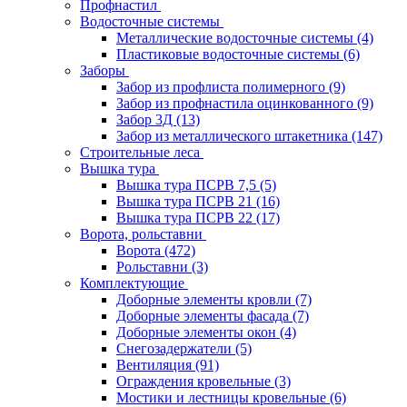
Профнастил
Водосточные системы
Металлические водосточные системы
(4)
Пластиковые водосточные системы
(6)
Заборы
Забор из профлиста полимерного
(9)
Забор из профнастила оцинкованного
(9)
Забор 3Д
(13)
Забор из металлического штакетника
(147)
Строительные леса
Вышка тура
Вышка тура ПСРВ 7,5
(5)
Вышка тура ПСРВ 21
(16)
Вышка тура ПСРВ 22
(17)
Ворота, рольставни
Ворота
(472)
Рольставни
(3)
Комплектующие
Доборные элементы кровли
(7)
Доборные элементы фасада
(7)
Доборные элементы окон
(4)
Снегозадержатели
(5)
Вентиляция
(91)
Ограждения кровельные
(3)
Мостики и лестницы кровельные
(6)