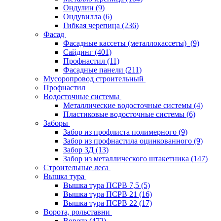
Ондулин
(9)
Ондувилла
(6)
Гибкая черепица
(236)
Фасад
Фасадные кассеты (металлокассеты)
(9)
Сайдинг
(401)
Профнастил
(11)
Фасадные панели
(211)
Мусоропровод строительный
Профнастил
Водосточные системы
Металлические водосточные системы
(4)
Пластиковые водосточные системы
(6)
Заборы
Забор из профлиста полимерного
(9)
Забор из профнастила оцинкованного
(9)
Забор 3Д
(13)
Забор из металлического штакетника
(147)
Строительные леса
Вышка тура
Вышка тура ПСРВ 7,5
(5)
Вышка тура ПСРВ 21
(16)
Вышка тура ПСРВ 22
(17)
Ворота, рольставни
Ворота
(472)