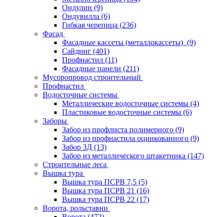
Ондулин
(9)
Ондувилла
(6)
Гибкая черепица
(236)
Фасад
Фасадные кассеты (металлокассеты)
(9)
Сайдинг
(401)
Профнастил
(11)
Фасадные панели
(211)
Мусоропровод строительный
Профнастил
Водосточные системы
Металлические водосточные системы
(4)
Пластиковые водосточные системы
(6)
Заборы
Забор из профлиста полимерного
(9)
Забор из профнастила оцинкованного
(9)
Забор 3Д
(13)
Забор из металлического штакетника
(147)
Строительные леса
Вышка тура
Вышка тура ПСРВ 7,5
(5)
Вышка тура ПСРВ 21
(16)
Вышка тура ПСРВ 22
(17)
Ворота, рольставни
Ворота
(472)