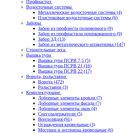
Профнастил
Водосточные системы
Металлические водосточные системы
(4)
Пластиковые водосточные системы
(6)
Заборы
Забор из профлиста полимерного
(9)
Забор из профнастила оцинкованного
(9)
Забор 3Д
(13)
Забор из металлического штакетника
(147)
Строительные леса
Вышка тура
Вышка тура ПСРВ 7,5
(5)
Вышка тура ПСРВ 21
(16)
Вышка тура ПСРВ 22
(17)
Ворота, рольставни
Ворота
(472)
Рольставни
(3)
Комплектующие
Доборные элементы кровли
(7)
Доборные элементы фасада
(7)
Доборные элементы окон
(4)
Снегозадержатели
(5)
Вентиляция
(91)
Ограждения кровельные
(3)
Мостики и лестницы кровельные
(6)