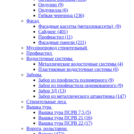
Ондулин
(9)
Ондувилла
(6)
Гибкая черепица
(236)
Фасад
Фасадные кассеты (металлокассеты)
(9)
Сайдинг
(401)
Профнастил
(11)
Фасадные панели
(211)
Мусоропровод строительный
Профнастил
Водосточные системы
Металлические водосточные системы
(4)
Пластиковые водосточные системы
(6)
Заборы
Забор из профлиста полимерного
(9)
Забор из профнастила оцинкованного
(9)
Забор 3Д
(13)
Забор из металлического штакетника
(147)
Строительные леса
Вышка тура
Вышка тура ПСРВ 7,5
(5)
Вышка тура ПСРВ 21
(16)
Вышка тура ПСРВ 22
(17)
Ворота, рольставни
Ворота
(472)