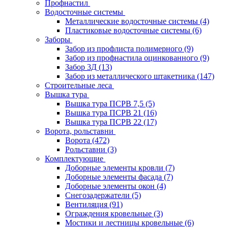
Профнастил
Водосточные системы
Металлические водосточные системы
(4)
Пластиковые водосточные системы
(6)
Заборы
Забор из профлиста полимерного
(9)
Забор из профнастила оцинкованного
(9)
Забор 3Д
(13)
Забор из металлического штакетника
(147)
Строительные леса
Вышка тура
Вышка тура ПСРВ 7,5
(5)
Вышка тура ПСРВ 21
(16)
Вышка тура ПСРВ 22
(17)
Ворота, рольставни
Ворота
(472)
Рольставни
(3)
Комплектующие
Доборные элементы кровли
(7)
Доборные элементы фасада
(7)
Доборные элементы окон
(4)
Снегозадержатели
(5)
Вентиляция
(91)
Ограждения кровельные
(3)
Мостики и лестницы кровельные
(6)