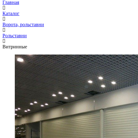
Главная
Каталог
Ворота, рольставни
Рольставни
Витринные