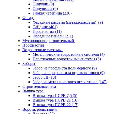
Ондулин
(9)
Ондувилла
(6)
Гибкая черепица
(236)
Фасад
Фасадные кассеты (металлокассеты)
(9)
Сайдинг
(401)
Профнастил
(11)
Фасадные панели
(211)
Мусоропровод строительный
Профнастил
Водосточные системы
Металлические водосточные системы
(4)
Пластиковые водосточные системы
(6)
Заборы
Забор из профлиста полимерного
(9)
Забор из профнастила оцинкованного
(9)
Забор 3Д
(13)
Забор из металлического штакетника
(147)
Строительные леса
Вышка тура
Вышка тура ПСРВ 7,5
(5)
Вышка тура ПСРВ 21
(16)
Вышка тура ПСРВ 22
(17)
Ворота, рольставни
Ворота
(472)