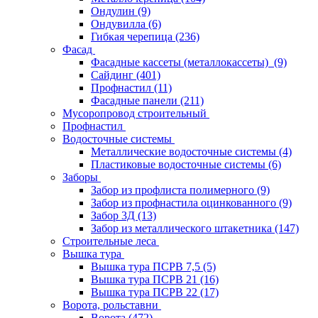
Ондулин
(9)
Ондувилла
(6)
Гибкая черепица
(236)
Фасад
Фасадные кассеты (металлокассеты)
(9)
Сайдинг
(401)
Профнастил
(11)
Фасадные панели
(211)
Мусоропровод строительный
Профнастил
Водосточные системы
Металлические водосточные системы
(4)
Пластиковые водосточные системы
(6)
Заборы
Забор из профлиста полимерного
(9)
Забор из профнастила оцинкованного
(9)
Забор 3Д
(13)
Забор из металлического штакетника
(147)
Строительные леса
Вышка тура
Вышка тура ПСРВ 7,5
(5)
Вышка тура ПСРВ 21
(16)
Вышка тура ПСРВ 22
(17)
Ворота, рольставни
Ворота
(472)