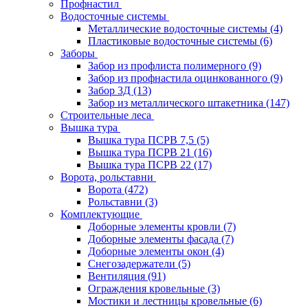
Профнастил
Водосточные системы
Металлические водосточные системы
(4)
Пластиковые водосточные системы
(6)
Заборы
Забор из профлиста полимерного
(9)
Забор из профнастила оцинкованного
(9)
Забор 3Д
(13)
Забор из металлического штакетника
(147)
Строительные леса
Вышка тура
Вышка тура ПСРВ 7,5
(5)
Вышка тура ПСРВ 21
(16)
Вышка тура ПСРВ 22
(17)
Ворота, рольставни
Ворота
(472)
Рольставни
(3)
Комплектующие
Доборные элементы кровли
(7)
Доборные элементы фасада
(7)
Доборные элементы окон
(4)
Снегозадержатели
(5)
Вентиляция
(91)
Ограждения кровельные
(3)
Мостики и лестницы кровельные
(6)