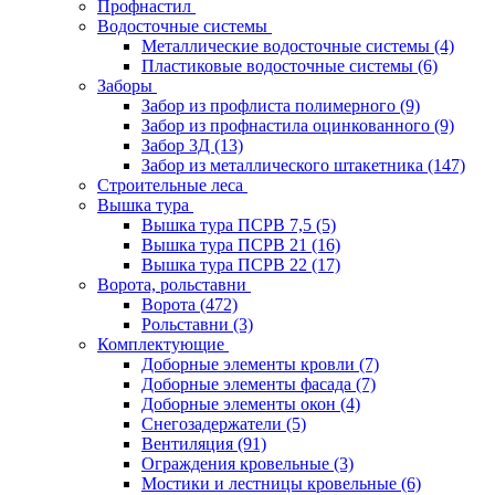
Профнастил
Водосточные системы
Металлические водосточные системы
(4)
Пластиковые водосточные системы
(6)
Заборы
Забор из профлиста полимерного
(9)
Забор из профнастила оцинкованного
(9)
Забор 3Д
(13)
Забор из металлического штакетника
(147)
Строительные леса
Вышка тура
Вышка тура ПСРВ 7,5
(5)
Вышка тура ПСРВ 21
(16)
Вышка тура ПСРВ 22
(17)
Ворота, рольставни
Ворота
(472)
Рольставни
(3)
Комплектующие
Доборные элементы кровли
(7)
Доборные элементы фасада
(7)
Доборные элементы окон
(4)
Снегозадержатели
(5)
Вентиляция
(91)
Ограждения кровельные
(3)
Мостики и лестницы кровельные
(6)