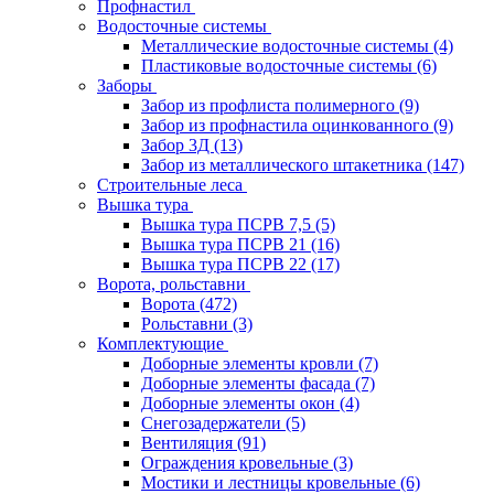
Профнастил
Водосточные системы
Металлические водосточные системы
(4)
Пластиковые водосточные системы
(6)
Заборы
Забор из профлиста полимерного
(9)
Забор из профнастила оцинкованного
(9)
Забор 3Д
(13)
Забор из металлического штакетника
(147)
Строительные леса
Вышка тура
Вышка тура ПСРВ 7,5
(5)
Вышка тура ПСРВ 21
(16)
Вышка тура ПСРВ 22
(17)
Ворота, рольставни
Ворота
(472)
Рольставни
(3)
Комплектующие
Доборные элементы кровли
(7)
Доборные элементы фасада
(7)
Доборные элементы окон
(4)
Снегозадержатели
(5)
Вентиляция
(91)
Ограждения кровельные
(3)
Мостики и лестницы кровельные
(6)