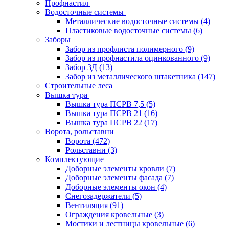
Профнастил
Водосточные системы
Металлические водосточные системы
(4)
Пластиковые водосточные системы
(6)
Заборы
Забор из профлиста полимерного
(9)
Забор из профнастила оцинкованного
(9)
Забор 3Д
(13)
Забор из металлического штакетника
(147)
Строительные леса
Вышка тура
Вышка тура ПСРВ 7,5
(5)
Вышка тура ПСРВ 21
(16)
Вышка тура ПСРВ 22
(17)
Ворота, рольставни
Ворота
(472)
Рольставни
(3)
Комплектующие
Доборные элементы кровли
(7)
Доборные элементы фасада
(7)
Доборные элементы окон
(4)
Снегозадержатели
(5)
Вентиляция
(91)
Ограждения кровельные
(3)
Мостики и лестницы кровельные
(6)