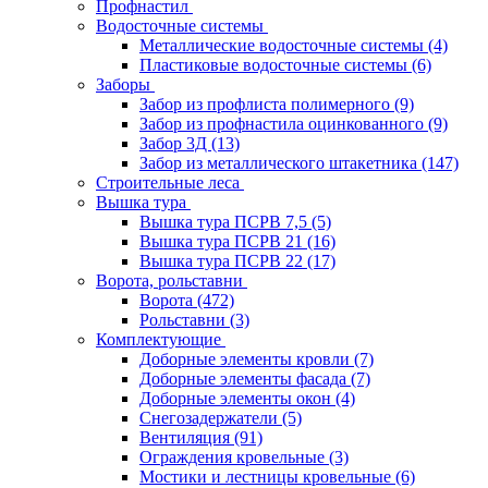
Профнастил
Водосточные системы
Металлические водосточные системы
(4)
Пластиковые водосточные системы
(6)
Заборы
Забор из профлиста полимерного
(9)
Забор из профнастила оцинкованного
(9)
Забор 3Д
(13)
Забор из металлического штакетника
(147)
Строительные леса
Вышка тура
Вышка тура ПСРВ 7,5
(5)
Вышка тура ПСРВ 21
(16)
Вышка тура ПСРВ 22
(17)
Ворота, рольставни
Ворота
(472)
Рольставни
(3)
Комплектующие
Доборные элементы кровли
(7)
Доборные элементы фасада
(7)
Доборные элементы окон
(4)
Снегозадержатели
(5)
Вентиляция
(91)
Ограждения кровельные
(3)
Мостики и лестницы кровельные
(6)