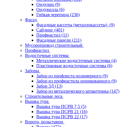
Ондулин
(9)
Ондувилла
(6)
Гибкая черепица
(236)
Фасад
Фасадные кассеты (металлокассеты)
(9)
Сайдинг
(401)
Профнастил
(11)
Фасадные панели
(211)
Мусоропровод строительный
Профнастил
Водосточные системы
Металлические водосточные системы
(4)
Пластиковые водосточные системы
(6)
Заборы
Забор из профлиста полимерного
(9)
Забор из профнастила оцинкованного
(9)
Забор 3Д
(13)
Забор из металлического штакетника
(147)
Строительные леса
Вышка тура
Вышка тура ПСРВ 7,5
(5)
Вышка тура ПСРВ 21
(16)
Вышка тура ПСРВ 22
(17)
Ворота, рольставни
Ворота
(472)