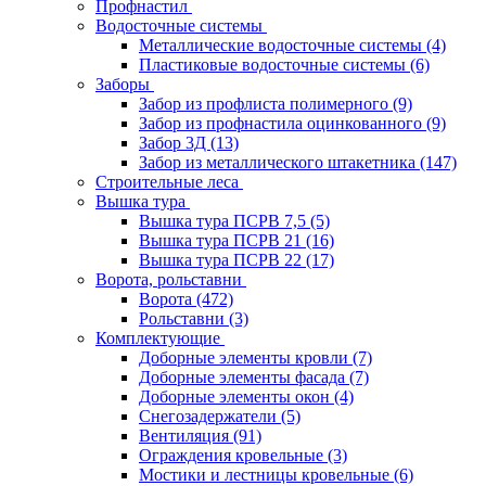
Профнастил
Водосточные системы
Металлические водосточные системы
(4)
Пластиковые водосточные системы
(6)
Заборы
Забор из профлиста полимерного
(9)
Забор из профнастила оцинкованного
(9)
Забор 3Д
(13)
Забор из металлического штакетника
(147)
Строительные леса
Вышка тура
Вышка тура ПСРВ 7,5
(5)
Вышка тура ПСРВ 21
(16)
Вышка тура ПСРВ 22
(17)
Ворота, рольставни
Ворота
(472)
Рольставни
(3)
Комплектующие
Доборные элементы кровли
(7)
Доборные элементы фасада
(7)
Доборные элементы окон
(4)
Снегозадержатели
(5)
Вентиляция
(91)
Ограждения кровельные
(3)
Мостики и лестницы кровельные
(6)