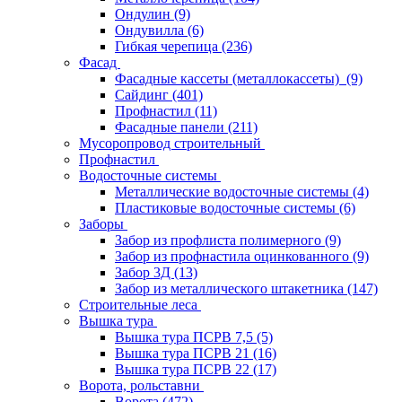
Ондулин
(9)
Ондувилла
(6)
Гибкая черепица
(236)
Фасад
Фасадные кассеты (металлокассеты)
(9)
Сайдинг
(401)
Профнастил
(11)
Фасадные панели
(211)
Мусоропровод строительный
Профнастил
Водосточные системы
Металлические водосточные системы
(4)
Пластиковые водосточные системы
(6)
Заборы
Забор из профлиста полимерного
(9)
Забор из профнастила оцинкованного
(9)
Забор 3Д
(13)
Забор из металлического штакетника
(147)
Строительные леса
Вышка тура
Вышка тура ПСРВ 7,5
(5)
Вышка тура ПСРВ 21
(16)
Вышка тура ПСРВ 22
(17)
Ворота, рольставни
Ворота
(472)