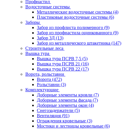
Профнастил
Водосточные системы
Металлические водосточные системы
(4)
Пластиковые водосточные системы
(6)
Заборы
Забор из профлиста полимерного
(9)
Забор из профнастила оцинкованного
(9)
Забор 3Д
(13)
Забор из металлического штакетника
(147)
Строительные леса
Вышка тура
Вышка тура ПСРВ 7,5
(5)
Вышка тура ПСРВ 21
(16)
Вышка тура ПСРВ 22
(17)
Ворота, рольставни
Ворота
(472)
Рольставни
(3)
Комплектующие
Доборные элементы кровли
(7)
Доборные элементы фасада
(7)
Доборные элементы окон
(4)
Снегозадержатели
(5)
Вентиляция
(91)
Ограждения кровельные
(3)
Мостики и лестницы кровельные
(6)