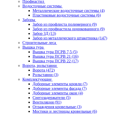
Профнастил
Водосточные системы
Металлические водосточные системы
(4)
Пластиковые водосточные системы
(6)
Заборы
Забор из профлиста полимерного
(9)
Забор из профнастила оцинкованного
(9)
Забор 3Д
(13)
Забор из металлического штакетника
(147)
Строительные леса
Вышка тура
Вышка тура ПСРВ 7,5
(5)
Вышка тура ПСРВ 21
(16)
Вышка тура ПСРВ 22
(17)
Ворота, рольставни
Ворота
(472)
Рольставни
(3)
Комплектующие
Доборные элементы кровли
(7)
Доборные элементы фасада
(7)
Доборные элементы окон
(4)
Снегозадержатели
(5)
Вентиляция
(91)
Ограждения кровельные
(3)
Мостики и лестницы кровельные
(6)