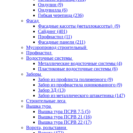
Ондулин
(9)
Ондувилла
(6)
Гибкая черепица
(236)
Фасад
Фасадные кассеты (металлокассеты)
(9)
Сайдинг
(401)
Профнастил
(11)
Фасадные панели
(211)
Мусоропровод строительный
Профнастил
Водосточные системы
Металлические водосточные системы
(4)
Пластиковые водосточные системы
(6)
Заборы
Забор из профлиста полимерного
(9)
Забор из профнастила оцинкованного
(9)
Забор 3Д
(13)
Забор из металлического штакетника
(147)
Строительные леса
Вышка тура
Вышка тура ПСРВ 7,5
(5)
Вышка тура ПСРВ 21
(16)
Вышка тура ПСРВ 22
(17)
Ворота, рольставни
Ворота
(472)