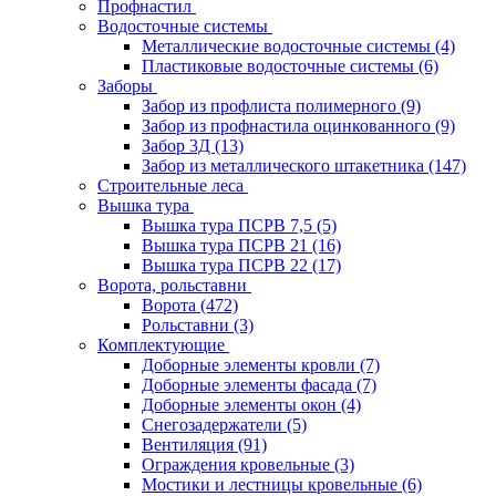
Профнастил
Водосточные системы
Металлические водосточные системы
(4)
Пластиковые водосточные системы
(6)
Заборы
Забор из профлиста полимерного
(9)
Забор из профнастила оцинкованного
(9)
Забор 3Д
(13)
Забор из металлического штакетника
(147)
Строительные леса
Вышка тура
Вышка тура ПСРВ 7,5
(5)
Вышка тура ПСРВ 21
(16)
Вышка тура ПСРВ 22
(17)
Ворота, рольставни
Ворота
(472)
Рольставни
(3)
Комплектующие
Доборные элементы кровли
(7)
Доборные элементы фасада
(7)
Доборные элементы окон
(4)
Снегозадержатели
(5)
Вентиляция
(91)
Ограждения кровельные
(3)
Мостики и лестницы кровельные
(6)