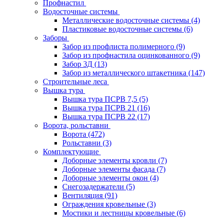
Профнастил
Водосточные системы
Металлические водосточные системы
(4)
Пластиковые водосточные системы
(6)
Заборы
Забор из профлиста полимерного
(9)
Забор из профнастила оцинкованного
(9)
Забор 3Д
(13)
Забор из металлического штакетника
(147)
Строительные леса
Вышка тура
Вышка тура ПСРВ 7,5
(5)
Вышка тура ПСРВ 21
(16)
Вышка тура ПСРВ 22
(17)
Ворота, рольставни
Ворота
(472)
Рольставни
(3)
Комплектующие
Доборные элементы кровли
(7)
Доборные элементы фасада
(7)
Доборные элементы окон
(4)
Снегозадержатели
(5)
Вентиляция
(91)
Ограждения кровельные
(3)
Мостики и лестницы кровельные
(6)