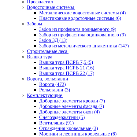
Профнастил
Водосточные системы
Металлические водосточные системы
(4)
Пластиковые водосточные системы
(6)
Заборы
Забор из профлиста полимерного
(9)
Забор из профнастила оцинкованного
(9)
Забор 3Д
(13)
Забор из металлического штакетника
(147)
Строительные леса
Вышка тура
Вышка тура ПСРВ 7,5
(5)
Вышка тура ПСРВ 21
(16)
Вышка тура ПСРВ 22
(17)
Ворота, рольставни
Ворота
(472)
Рольставни
(3)
Комплектующие
Доборные элементы кровли
(7)
Доборные элементы фасада
(7)
Доборные элементы окон
(4)
Снегозадержатели
(5)
Вентиляция
(91)
Ограждения кровельные
(3)
Мостики и лестницы кровельные
(6)