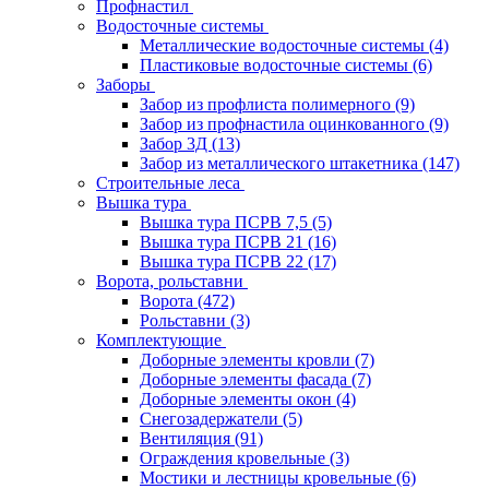
Профнастил
Водосточные системы
Металлические водосточные системы
(4)
Пластиковые водосточные системы
(6)
Заборы
Забор из профлиста полимерного
(9)
Забор из профнастила оцинкованного
(9)
Забор 3Д
(13)
Забор из металлического штакетника
(147)
Строительные леса
Вышка тура
Вышка тура ПСРВ 7,5
(5)
Вышка тура ПСРВ 21
(16)
Вышка тура ПСРВ 22
(17)
Ворота, рольставни
Ворота
(472)
Рольставни
(3)
Комплектующие
Доборные элементы кровли
(7)
Доборные элементы фасада
(7)
Доборные элементы окон
(4)
Снегозадержатели
(5)
Вентиляция
(91)
Ограждения кровельные
(3)
Мостики и лестницы кровельные
(6)