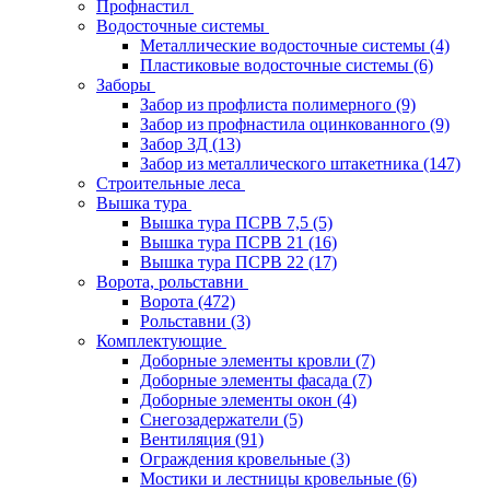
Профнастил
Водосточные системы
Металлические водосточные системы
(4)
Пластиковые водосточные системы
(6)
Заборы
Забор из профлиста полимерного
(9)
Забор из профнастила оцинкованного
(9)
Забор 3Д
(13)
Забор из металлического штакетника
(147)
Строительные леса
Вышка тура
Вышка тура ПСРВ 7,5
(5)
Вышка тура ПСРВ 21
(16)
Вышка тура ПСРВ 22
(17)
Ворота, рольставни
Ворота
(472)
Рольставни
(3)
Комплектующие
Доборные элементы кровли
(7)
Доборные элементы фасада
(7)
Доборные элементы окон
(4)
Снегозадержатели
(5)
Вентиляция
(91)
Ограждения кровельные
(3)
Мостики и лестницы кровельные
(6)