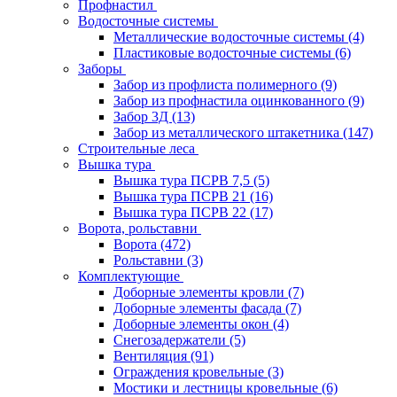
Профнастил
Водосточные системы
Металлические водосточные системы
(4)
Пластиковые водосточные системы
(6)
Заборы
Забор из профлиста полимерного
(9)
Забор из профнастила оцинкованного
(9)
Забор 3Д
(13)
Забор из металлического штакетника
(147)
Строительные леса
Вышка тура
Вышка тура ПСРВ 7,5
(5)
Вышка тура ПСРВ 21
(16)
Вышка тура ПСРВ 22
(17)
Ворота, рольставни
Ворота
(472)
Рольставни
(3)
Комплектующие
Доборные элементы кровли
(7)
Доборные элементы фасада
(7)
Доборные элементы окон
(4)
Снегозадержатели
(5)
Вентиляция
(91)
Ограждения кровельные
(3)
Мостики и лестницы кровельные
(6)