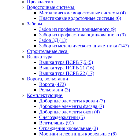
Профнастил
Водосточные системы
Металлические водосточные системы
(4)
Пластиковые водосточные системы
(6)
Заборы
Забор из профлиста полимерного
(9)
Забор из профнастила оцинкованного
(9)
Забор 3Д
(13)
Забор из металлического штакетника
(147)
Строительные леса
Вышка тура
Вышка тура ПСРВ 7,5
(5)
Вышка тура ПСРВ 21
(16)
Вышка тура ПСРВ 22
(17)
Ворота, рольставни
Ворота
(472)
Рольставни
(3)
Комплектующие
Доборные элементы кровли
(7)
Доборные элементы фасада
(7)
Доборные элементы окон
(4)
Снегозадержатели
(5)
Вентиляция
(91)
Ограждения кровельные
(3)
Мостики и лестницы кровельные
(6)